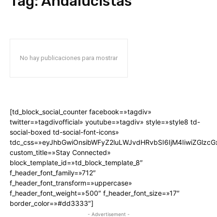
Tag:
Andalucistas
No hay publicaciones para mostrar
[td_block_social_counter facebook=»tagdiv»
twitter=»tagdivofficial» youtube=»tagdiv» style=»style8 td-
social-boxed td-social-font-icons»
tdc_css=»eyJhbGwiOnsibWFyZ2luLWJvdHRvbSI6IjM4IiwiZGlz
custom_title=»Stay Connected»
block_template_id=»td_block_template_8″
f_header_font_family=»712″
f_header_font_transform=»uppercase»
f_header_font_weight=»500″ f_header_font_size=»17″
border_color=»#dd3333″]
- Advertisement -