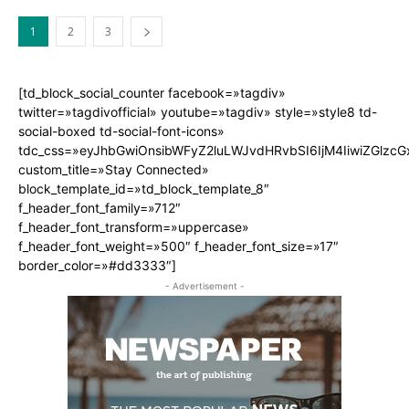
1
2
3
[td_block_social_counter facebook=»tagdiv»
twitter=»tagdivofficial» youtube=»tagdiv» style=»style8 td-
social-boxed td-social-font-icons»
tdc_css=»eyJhbGwiOnsibWFyZ2luLWJvdHRvbSI6IjM4IiwiZGlz
custom_title=»Stay Connected»
block_template_id=»td_block_template_8″
f_header_font_family=»712″
f_header_font_transform=»uppercase»
f_header_font_weight=»500″ f_header_font_size=»17″
border_color=»#dd3333″]
- Advertisement -