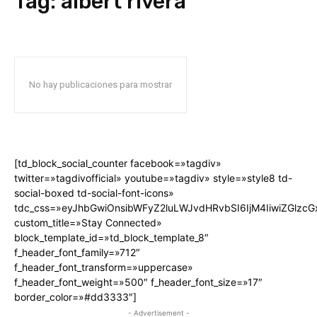
Tag:
albert rivera
No hay publicaciones para mostrar
[td_block_social_counter facebook=»tagdiv»
twitter=»tagdivofficial» youtube=»tagdiv» style=»style8 td-
social-boxed td-social-font-icons»
tdc_css=»eyJhbGwiOnsibWFyZ2luLWJvdHRvbSI6IjM4IiwiZGlz
custom_title=»Stay Connected»
block_template_id=»td_block_template_8″
f_header_font_family=»712″
f_header_font_transform=»uppercase»
f_header_font_weight=»500″ f_header_font_size=»17″
border_color=»#dd3333″]
- Advertisement -