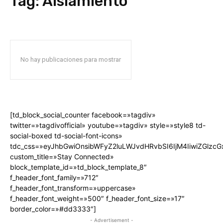
Tag:
Aislamiento
No hay publicaciones para mostrar
[td_block_social_counter facebook=»tagdiv»
twitter=»tagdivofficial» youtube=»tagdiv» style=»style8 td-
social-boxed td-social-font-icons»
tdc_css=»eyJhbGwiOnsibWFyZ2luLWJvdHRvbSI6IjM4IiwiZGlz
custom_title=»Stay Connected»
block_template_id=»td_block_template_8″
f_header_font_family=»712″
f_header_font_transform=»uppercase»
f_header_font_weight=»500″ f_header_font_size=»17″
border_color=»#dd3333″]
- Advertisement -