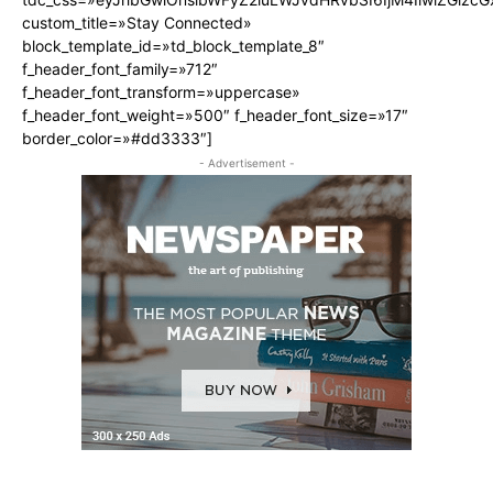
custom_title=»Stay Connected»
block_template_id=»td_block_template_8″
f_header_font_family=»712″
f_header_font_transform=»uppercase»
f_header_font_weight=»500″ f_header_font_size=»17″
border_color=»#dd3333″]
- Advertisement -