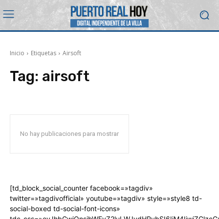
Inicio
Etiquetas
Airsoft
Tag:
airsoft
No hay publicaciones para mostrar
[td_block_social_counter facebook=»tagdiv»
twitter=»tagdivofficial» youtube=»tagdiv» style=»style8 td-
social-boxed td-social-font-icons»
tdc_css=»eyJhbGwiOnsibWFyZ2luLWJvdHRvbSI6IjM4IiwiZGlz