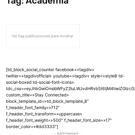
Tag:
Academia
No hay publicaciones para mostrar
[td_block_social_counter facebook=»tagdiv»
twitter=»tagdivofficial» youtube=»tagdiv» style=»style8 td-
social-boxed td-social-font-icons»
tdc_css=»eyJhbGwiOnsibWFyZ2luLWJvdHRvbSI6IjM4IiwiZGlz
custom_title=»Stay Connected»
block_template_id=»td_block_template_8″
f_header_font_family=»712″
f_header_font_transform=»uppercase»
f_header_font_weight=»500″ f_header_font_size=»17″
border_color=»#dd3333″]
- Advertisement -