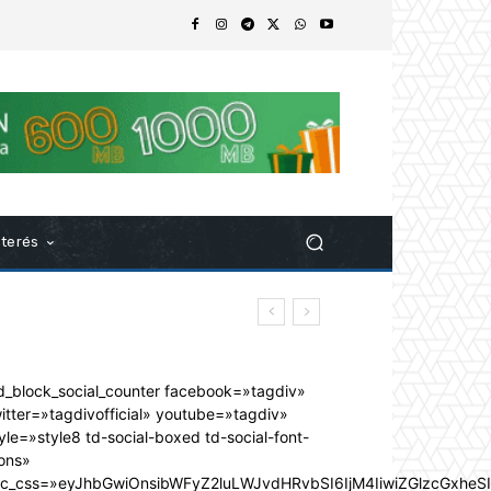
nterés
d_block_social_counter facebook=»tagdiv»
itter=»tagdivofficial» youtube=»tagdiv»
yle=»style8 td-social-boxed td-social-font-
ons»
dc_css=»eyJhbGwiOnsibWFyZ2luLWJvdHRvbSI6IjM4IiwiZGlzcGxhe