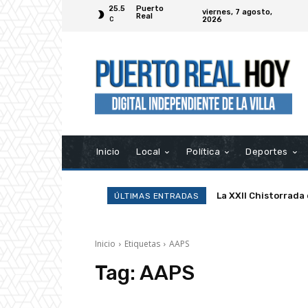
25.5
Puerto
viernes, 7 agosto,
Real
2026
C
Inicio
Local
Política
Deportes
La XXII Chistorrada
ÚLTIMAS ENTRADAS
Inicio
Etiquetas
AAPS
Tag:
AAPS