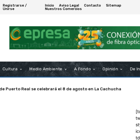
Registrarse /
Inicio
Aviso Legal
Contacto
Sitemap
Unirse
Nuestros Comercios
Cultura
Medio Ambiente
A Fondo
Opinión
De I
 de Puerto Real se celebrará el 8 de agosto en La Cachucha
[t
tw
st
ic
t