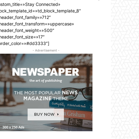
ustom_title=»Stay Connected»
lock_template_id=»td_block_template_8″
header_font_family=»712″
_header_font_transform=»uppercase»
_header_font_weight=»500″
header_font_size=»17″
order_color=»#dd3333″]
- Advertisement -