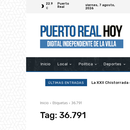
22.9
Puerto
viernes, 7 agosto,
Real
2026
C
Inicio
Local
Política
Deportes
La XXII Chistorrada
ÚLTIMAS ENTRADAS
Inicio
Etiquetas
36.791
Tag:
36.791