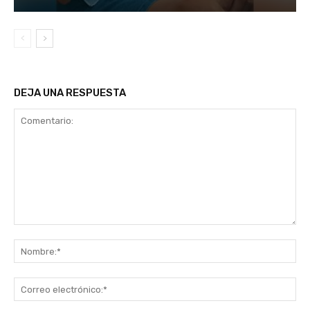
DEJA UNA RESPUESTA
Comentario:
No
Co
ele