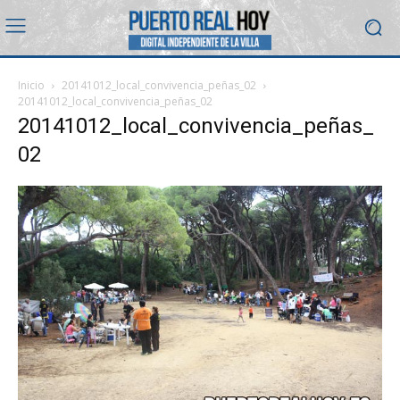
Inicio
20141012_local_convivencia_peñas_02
20141012_local_convivencia_peñas_02
20141012_local_convivencia_peñas_
02