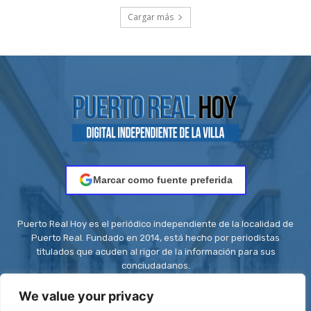
Cargar más
Marcar como fuente preferida
Puerto Real Hoy es el periódico independiente de la localidad de
Puerto Real. Fundado en 2014, está hecho por periodistas
titulados que acuden al rigor de la información para sus
conciudadanos.
Contacto:
redaccion@puertorealhoy.es
We value your privacy