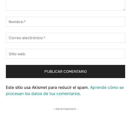
Comentario:
No
Co
ele
Sit
we
Este sitio usa Akismet para reducir el spam.
Aprende cómo se
procesan los datos de tus comentarios.
- Advertisement -