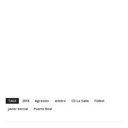
TAGS
2018
Agresión
árbitro
CD La Salle
Fútbol
javier bernal
Puerto Real