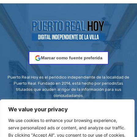
Marcar como fuente preferida
Puerto Real Hoy es el periódico independiente de la localidad de
Puerto Real. Fundado en 2014, está hecho por periodistas
titulados que acuden al rigor de la información para sus
conciudadanos.
Contacto:
redaccion@puertorealhoy.es
We value your privacy
We use cookies to enhance your browsing experience,
serve personalized ads or content, and analyze our traffic.
By clicking "Accept All", you consent to our use of cookies.