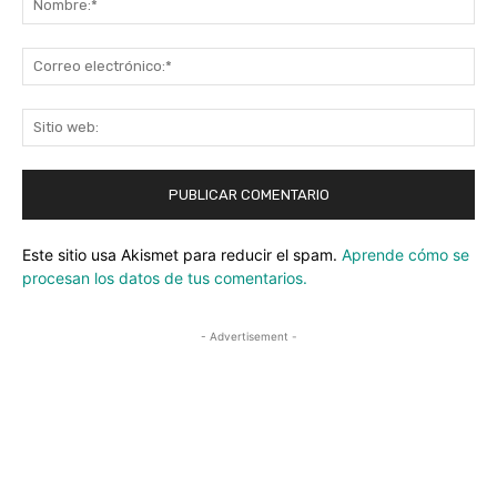
Co
ele
Sit
we
Este sitio usa Akismet para reducir el spam.
Aprende cómo se
procesan los datos de tus comentarios.
- Advertisement -