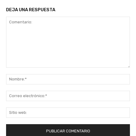
DEJA UNA RESPUESTA
Comentario:
No
Co
ele
Sit
we