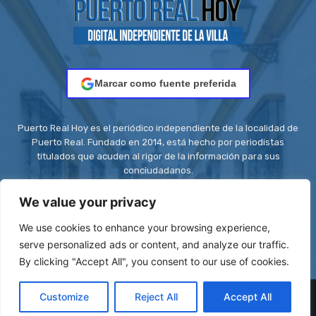
Marcar como fuente preferida
Puerto Real Hoy es el periódico independiente de la localidad de
Puerto Real. Fundado en 2014, está hecho por periodistas
titulados que acuden al rigor de la información para sus
conciudadanos.
Contacto:
redaccion@puertorealhoy.es
We value your privacy
We use cookies to enhance your browsing experience,
serve personalized ads or content, and analyze our traffic.
By clicking "Accept All", you consent to our use of cookies.
© Be First SL - ISSN: 2444-3662 || Registro ROMDA Nº
Customize
Reject All
Accept All
RS8C2UZT5H | Stock images by
Depositphotos
| Design images by
VistaCreate