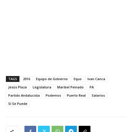
TAGS
2016
Equipo de Gobierno
Equo
Ivan Canca
Jesús Plaza
Legislatura
Maribel Peinado
PA
Partido Andalucista
Podemos
Puerto Real
Salarios
Sí Se Puede