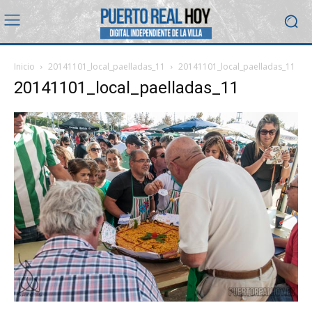
Inicio
20141101_local_paelladas_11
20141101_local_paelladas_11
20141101_local_paelladas_11