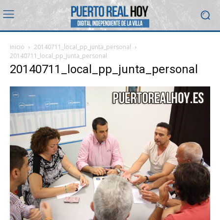
Inicio
20140711_local_pp_junta_personal
20140711_local_pp_junta_personal
20140711_local_pp_junta_personal