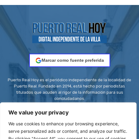
Marcar como fuente preferida
Puerto Real Hoy es el periódico independiente de la localidad de
Puerto Real. Fundado en 2014, está hecho por periodistas
titulados que acuden al rigor de la información para sus
conciudadanos.
Contacto:
redaccion@puertorealhoy.es
We value your privacy
We use cookies to enhance your browsing experience,
serve personalized ads or content, and analyze our traffic.
By clicking "Accept All", you consent to our use of cookies.