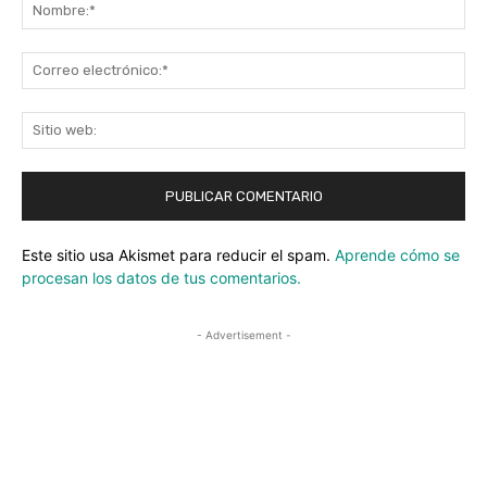
No
Co
ele
Sit
we
Este sitio usa Akismet para reducir el spam.
Aprende cómo se
procesan los datos de tus comentarios.
- Advertisement -