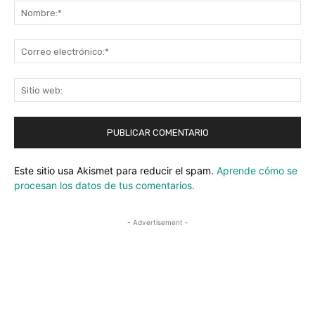
No
Co
ele
Sit
we
Este sitio usa Akismet para reducir el spam.
Aprende cómo se
procesan los datos de tus comentarios.
- Advertisement -