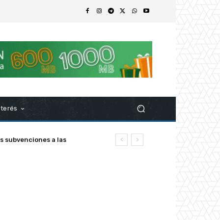
nterés
ubvenciones a las
z