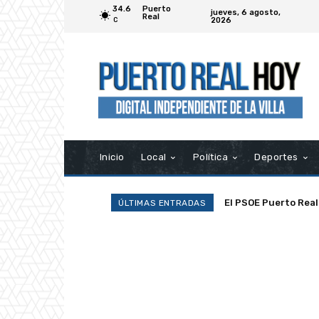
34.6
Puerto
jueves, 6 agosto,
Real
2026
C
Inicio
Local
Política
Deportes
El PSOE Puerto Real d
La Asociación Ramp
ÚLTIMAS ENTRADAS
asociaciones»