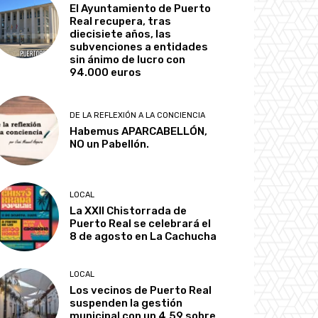
El Ayuntamiento de Puerto
Real recupera, tras
diecisiete años, las
subvenciones a entidades
sin ánimo de lucro con
94.000 euros
DE LA REFLEXIÓN A LA CONCIENCIA
Habemus APARCABELLÓN,
NO un Pabellón.
LOCAL
La XXII Chistorrada de
Puerto Real se celebrará el
8 de agosto en La Cachucha
LOCAL
Los vecinos de Puerto Real
suspenden la gestión
municipal con un 4,59 sobre