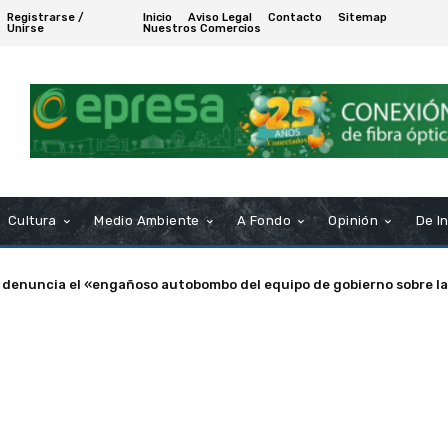
Registrarse /
Inicio
Aviso Legal
Contacto
Sitemap
Unirse
Nuestros Comercios
Cultura
Medio Ambiente
A Fondo
Opinión
De I
enuncia el «engañoso autobombo del equipo de gobierno sobre las s
a de Puerto Real nombra Socio de Honor a Manuel Rosendo Sánche