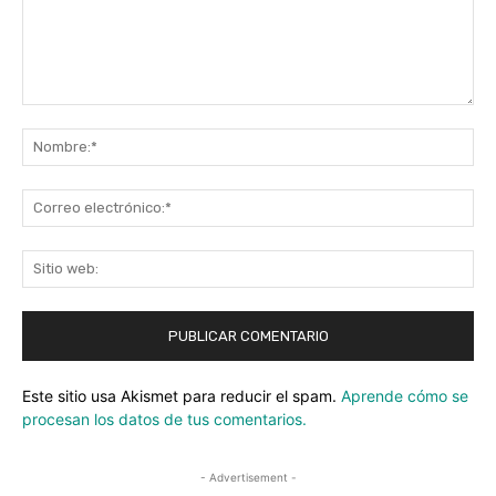
Comentario:
No
Co
ele
Sit
we
Este sitio usa Akismet para reducir el spam.
Aprende cómo se
procesan los datos de tus comentarios.
- Advertisement -