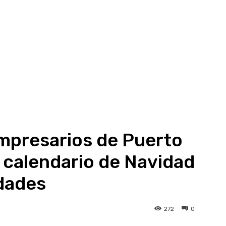
mpresarios de Puerto
 calendario de Navidad
dades
272
0