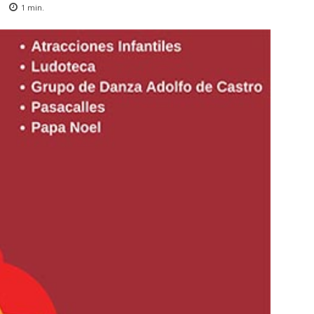
1
min.