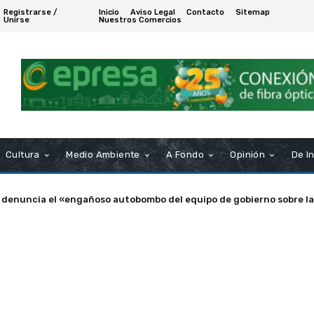
Registrarse /
Inicio
Aviso Legal
Contacto
Sitemap
Unirse
Nuestros Comercios
Cultura
Medio Ambiente
A Fondo
Opinión
De I
enuncia el «engañoso autobombo del equipo de gobierno sobre las s
a de Puerto Real nombra Socio de Honor a Manuel Rosendo Sánche