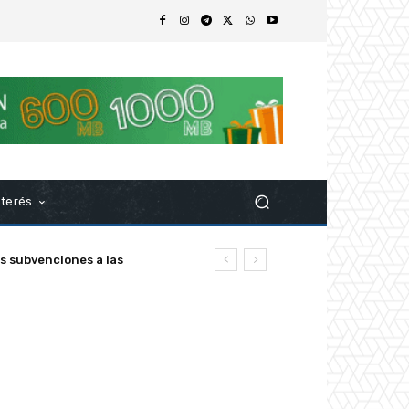
nterés
ubvenciones a las
z