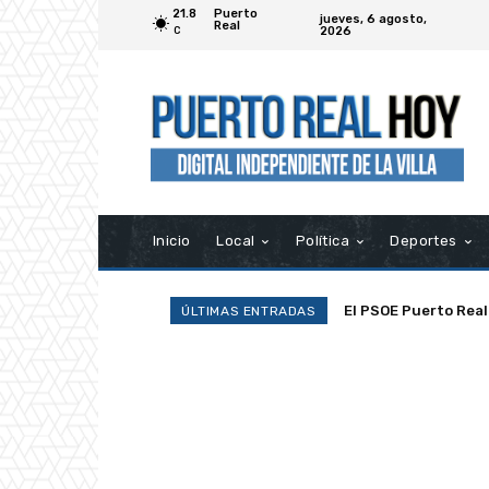
21.8
Puerto
jueves, 6 agosto,
Real
2026
C
Inicio
Local
Política
Deportes
El PSOE Puerto Real d
La Asociación Ramp
ÚLTIMAS ENTRADAS
asociaciones»