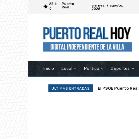
22.4
Puerto
viernes, 7 agosto,
Real
2026
C
Inicio
Local
Política
Deportes
El PSOE Puerto Real d
La Asociación Ramp
ÚLTIMAS ENTRADAS
asociaciones»