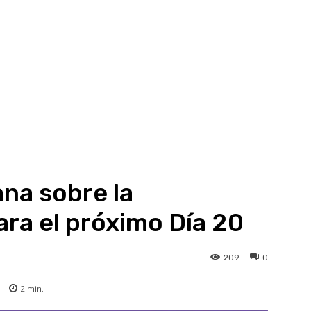
na sobre la
ara el próximo Día 20
209
0
2
min.