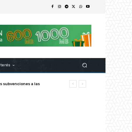
nterés
ubvenciones a las
z