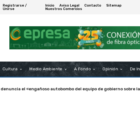
Registrarse /
Inicio
Aviso Legal
Contacto
Sitemap
Unirse
Nuestros Comercios
Cultura
Medio Ambiente
A Fondo
Opinión
De I
enuncia el «engañoso autobombo del equipo de gobierno sobre las s
a de Puerto Real nombra Socio de Honor a Manuel Rosendo Sánche