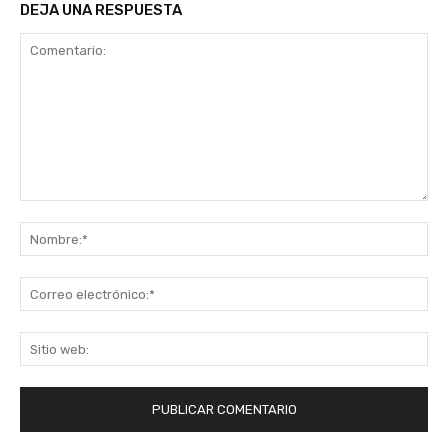
DEJA UNA RESPUESTA
Comentario:
No
Co
ele
Sit
we