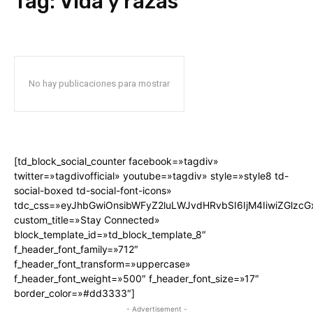
Tag:
Vida y razas
No hay publicaciones para mostrar
[td_block_social_counter facebook=»tagdiv»
twitter=»tagdivofficial» youtube=»tagdiv» style=»style8 td-
social-boxed td-social-font-icons»
tdc_css=»eyJhbGwiOnsibWFyZ2luLWJvdHRvbSI6IjM4IiwiZGlz
custom_title=»Stay Connected»
block_template_id=»td_block_template_8″
f_header_font_family=»712″
f_header_font_transform=»uppercase»
f_header_font_weight=»500″ f_header_font_size=»17″
border_color=»#dd3333″]
- Advertisement -