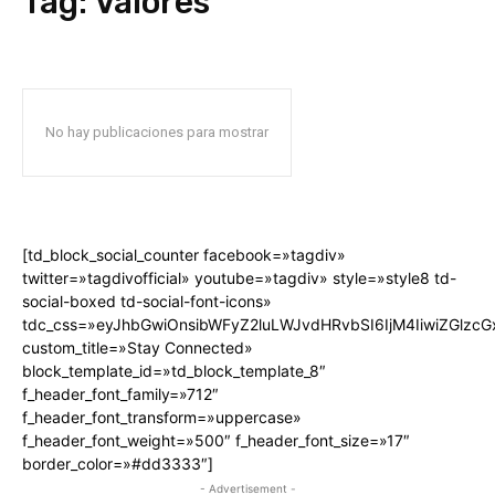
Tag:
Valores
No hay publicaciones para mostrar
[td_block_social_counter facebook=»tagdiv»
twitter=»tagdivofficial» youtube=»tagdiv» style=»style8 td-
social-boxed td-social-font-icons»
tdc_css=»eyJhbGwiOnsibWFyZ2luLWJvdHRvbSI6IjM4IiwiZGlz
custom_title=»Stay Connected»
block_template_id=»td_block_template_8″
f_header_font_family=»712″
f_header_font_transform=»uppercase»
f_header_font_weight=»500″ f_header_font_size=»17″
border_color=»#dd3333″]
- Advertisement -