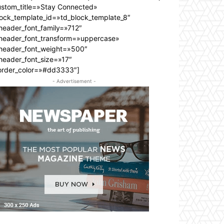
ustom_title=»Stay Connected»
lock_template_id=»td_block_template_8″
header_font_family=»712″
_header_font_transform=»uppercase»
_header_font_weight=»500″
header_font_size=»17″
order_color=»#dd3333″]
- Advertisement -