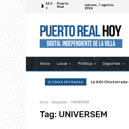
23.3
Puerto
viernes, 7 agosto,
Real
2026
C
Inicio
Local
Política
Deportes
La XXII Chistorrada
ÚLTIMAS ENTRADAS
Inicio
Etiquetas
UNIVERSEM
Tag:
UNIVERSEM