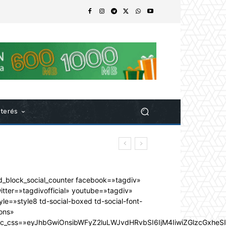
nterés
d_block_social_counter facebook=»tagdiv»
itter=»tagdivofficial» youtube=»tagdiv»
yle=»style8 td-social-boxed td-social-font-
ons»
dc_css=»eyJhbGwiOnsibWFyZ2luLWJvdHRvbSI6IjM4IiwiZGlzcGxhe