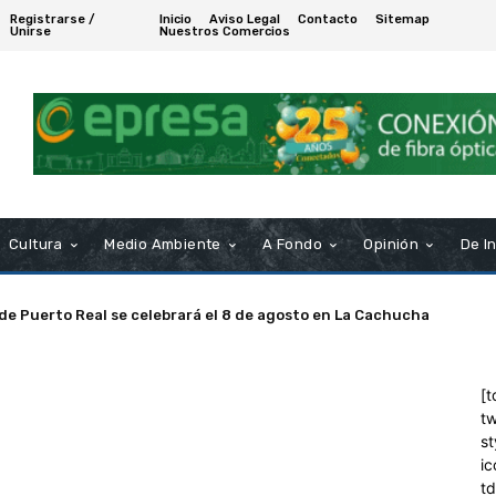
Registrarse /
Inicio
Aviso Legal
Contacto
Sitemap
Unirse
Nuestros Comercios
Cultura
Medio Ambiente
A Fondo
Opinión
De I
 de Puerto Real se celebrará el 8 de agosto en La Cachucha
[t
tw
st
ic
t