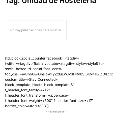
Tag:
Unidad de Hostelería
No hay publicaciones para mostrar
[td_block_social_counter facebook=»tagdiv»
twitter=»tagdivofficial» youtube=»tagdiv» style=»style8 td-
social-boxed td-social-font-icons»
tdc_css=»eyJhbGwiOnsibWFyZ2luLWJvdHRvbSI6IjM4IiwiZGlz
custom_title=»Stay Connected»
block_template_id=»td_block_template_8″
f_header_font_family=»712″
f_header_font_transform=»uppercase»
f_header_font_weight=»500″ f_header_font_size=»17″
border_color=»#dd3333″]
- Advertisement -