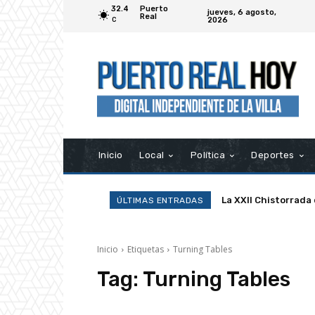
32.4
Puerto
jueves, 6 agosto,
Real
2026
C
Inicio
Local
Política
Deportes
La XXII Chistorrada
ÚLTIMAS ENTRADAS
Inicio
Etiquetas
Turning Tables
Tag:
Turning Tables