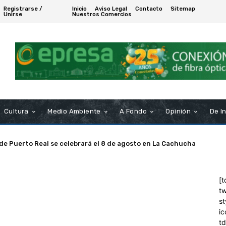
Registrarse /
Inicio
Aviso Legal
Contacto
Sitemap
Unirse
Nuestros Comercios
Cultura
Medio Ambiente
A Fondo
Opinión
De I
 de Puerto Real se celebrará el 8 de agosto en La Cachucha
[t
tw
st
ic
t