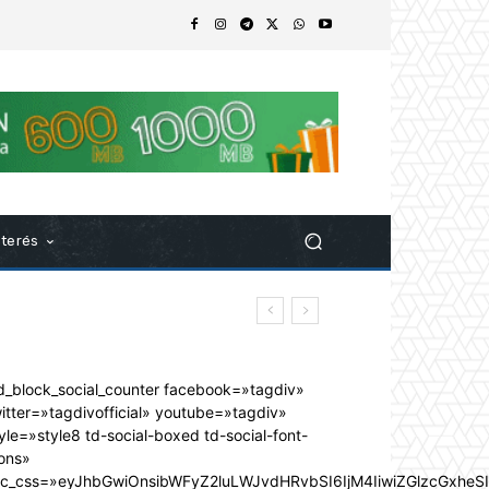
nterés
d_block_social_counter facebook=»tagdiv»
itter=»tagdivofficial» youtube=»tagdiv»
yle=»style8 td-social-boxed td-social-font-
ons»
dc_css=»eyJhbGwiOnsibWFyZ2luLWJvdHRvbSI6IjM4IiwiZGlzcGxhe