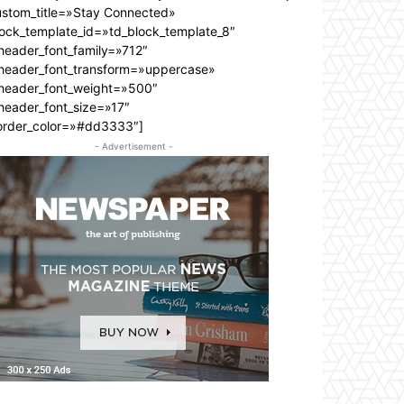
ustom_title=»Stay Connected»
lock_template_id=»td_block_template_8″
header_font_family=»712″
_header_font_transform=»uppercase»
_header_font_weight=»500″
header_font_size=»17″
order_color=»#dd3333″]
- Advertisement -