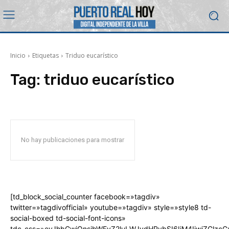
Inicio
Etiquetas
Triduo eucarístico
Tag:
triduo eucarístico
No hay publicaciones para mostrar
[td_block_social_counter facebook=»tagdiv»
twitter=»tagdivofficial» youtube=»tagdiv» style=»style8 td-
social-boxed td-social-font-icons»
tdc_css=»eyJhbGwiOnsibWFyZ2luLWJvdHRvbSI6IjM4IiwiZGlz