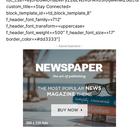
custom_title=»Stay Connected»
block_template_id=»td_block_template_8″
f_header_font_family=»712″
f_header_font_transform=»uppercase»
f_header_font_weight=»500″ f_header_font_size=»17″
border_color=»#dd3333″]
- Advertisement -