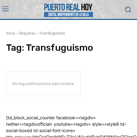
Inicio
Etiquetas
Transfuguismo
Tag:
Transfuguismo
No hay publicaciones para mostrar
[td_block_social_counter facebook=»tagdiv»
twitter=»tagdivofficial» youtube=»tagdiv» style=»style8 td-
social-boxed td-social-font-icons»
tdc_css=»eyJhbGwiOnsibWFyZ2luLWJvdHRvbSI6IjM4IiwiZGlz