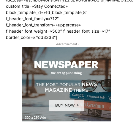
custom_title=»Stay Connected»
block_template_id=»td_block_template_8″
f_header_font_family=»712″
f_header_font_transform=»uppercase»
f_header_font_weight=»500″ f_header_font_size=»17″
border_color=»#dd3333″]
- Advertisement -