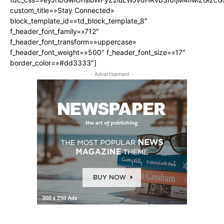
custom_title=»Stay Connected»
block_template_id=»td_block_template_8″
f_header_font_family=»712″
f_header_font_transform=»uppercase»
f_header_font_weight=»500″ f_header_font_size=»17″
border_color=»#dd3333″]
- Advertisement -