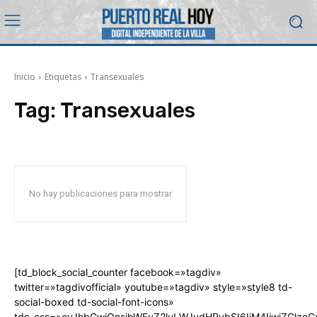
Inicio
Etiquetas
Transexuales
Tag:
Transexuales
No hay publicaciones para mostrar
[td_block_social_counter facebook=»tagdiv»
twitter=»tagdivofficial» youtube=»tagdiv» style=»style8 td-
social-boxed td-social-font-icons»
tdc_css=»eyJhbGwiOnsibWFyZ2luLWJvdHRvbSI6IjM4IiwiZGlz