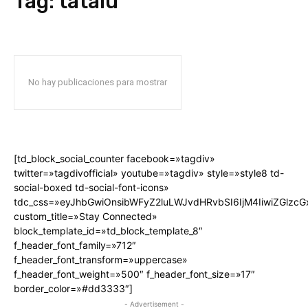
Tag:
tatalu
No hay publicaciones para mostrar
[td_block_social_counter facebook=»tagdiv»
twitter=»tagdivofficial» youtube=»tagdiv» style=»style8 td-
social-boxed td-social-font-icons»
tdc_css=»eyJhbGwiOnsibWFyZ2luLWJvdHRvbSI6IjM4IiwiZGlz
custom_title=»Stay Connected»
block_template_id=»td_block_template_8″
f_header_font_family=»712″
f_header_font_transform=»uppercase»
f_header_font_weight=»500″ f_header_font_size=»17″
border_color=»#dd3333″]
- Advertisement -