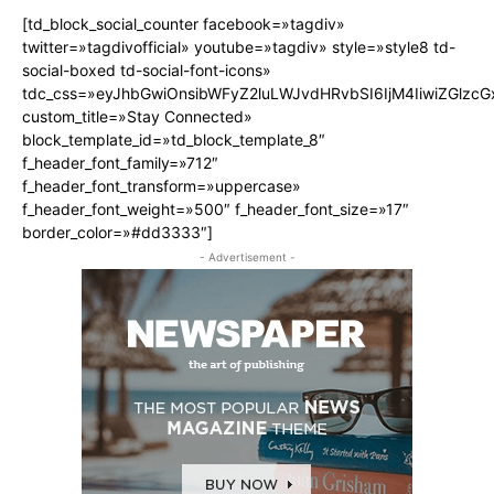
[td_block_social_counter facebook=»tagdiv»
twitter=»tagdivofficial» youtube=»tagdiv» style=»style8 td-
social-boxed td-social-font-icons»
tdc_css=»eyJhbGwiOnsibWFyZ2luLWJvdHRvbSI6IjM4IiwiZGlz
custom_title=»Stay Connected»
block_template_id=»td_block_template_8″
f_header_font_family=»712″
f_header_font_transform=»uppercase»
f_header_font_weight=»500″ f_header_font_size=»17″
border_color=»#dd3333″]
- Advertisement -