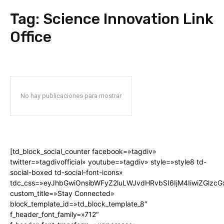
Tag:
Science Innovation Link
Office
No hay publicaciones para mostrar
[td_block_social_counter facebook=»tagdiv»
twitter=»tagdivofficial» youtube=»tagdiv» style=»style8 td-
social-boxed td-social-font-icons»
tdc_css=»eyJhbGwiOnsibWFyZ2luLWJvdHRvbSI6IjM4IiwiZGlz
custom_title=»Stay Connected»
block_template_id=»td_block_template_8″
f_header_font_family=»712″