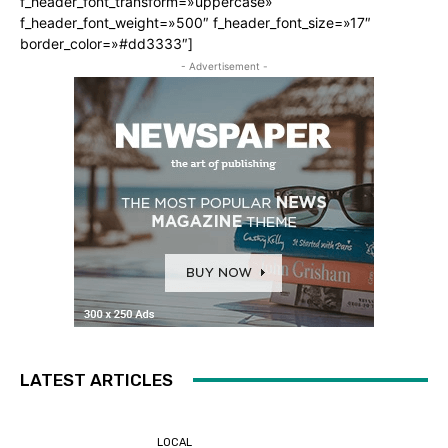
f_header_font_transform=»uppercase»
f_header_font_weight=»500″ f_header_font_size=»17″
border_color=»#dd3333″]
- Advertisement -
LATEST ARTICLES
LOCAL