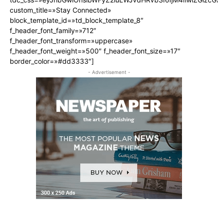
custom_title=»Stay Connected»
block_template_id=»td_block_template_8″
f_header_font_family=»712″
f_header_font_transform=»uppercase»
f_header_font_weight=»500″ f_header_font_size=»17″
border_color=»#dd3333″]
- Advertisement -