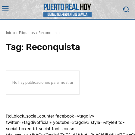
Inicio
Etiquetas
Reconquista
Tag:
Reconquista
No hay publicaciones para mostrar
[td_block_social_counter facebook=»tagdiv»
twitter=»tagdivofficial» youtube=»tagdiv» style=»style8 td-
social-boxed td-social-font-icons»
tdc_css=»eyJhbGwiOnsibWFyZ2luLWJvdHRvbSI6IjM4IiwiZGlz