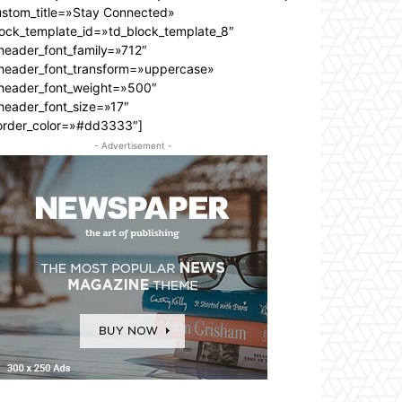
ustom_title=»Stay Connected»
lock_template_id=»td_block_template_8″
header_font_family=»712″
_header_font_transform=»uppercase»
_header_font_weight=»500″
header_font_size=»17″
order_color=»#dd3333″]
- Advertisement -