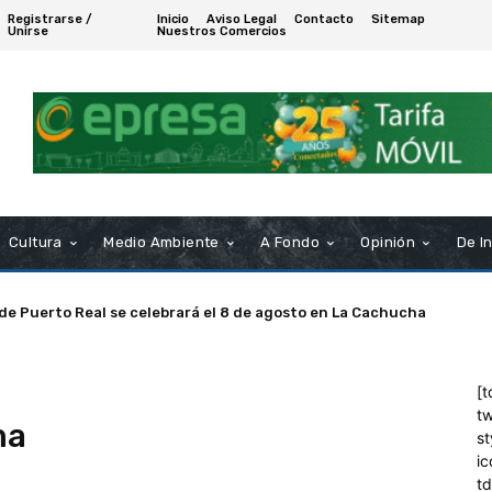
Registrarse /
Inicio
Aviso Legal
Contacto
Sitemap
Unirse
Nuestros Comercios
Cultura
Medio Ambiente
A Fondo
Opinión
De I
 de Puerto Real se celebrará el 8 de agosto en La Cachucha
[t
tw
ma
st
ic
t