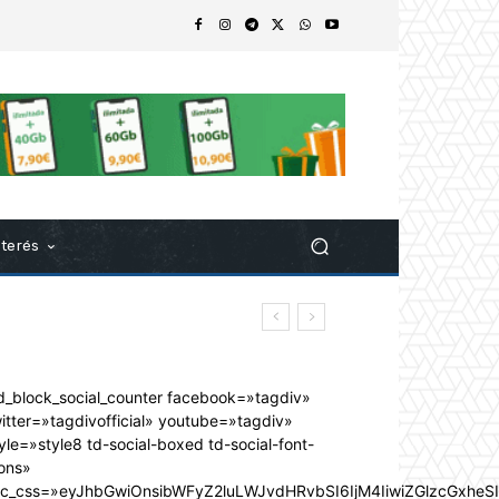
nterés
d_block_social_counter facebook=»tagdiv»
itter=»tagdivofficial» youtube=»tagdiv»
yle=»style8 td-social-boxed td-social-font-
ons»
dc_css=»eyJhbGwiOnsibWFyZ2luLWJvdHRvbSI6IjM4IiwiZGlzcGxhe