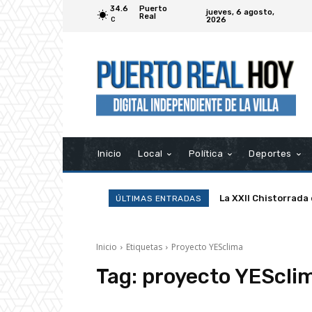
34.6
Puerto
jueves, 6 agosto,
Real
2026
C
Inicio
Local
Política
Deportes
La XXII Chistorrada
ÚLTIMAS ENTRADAS
Inicio
Etiquetas
Proyecto YESclima
Tag:
proyecto YEScli