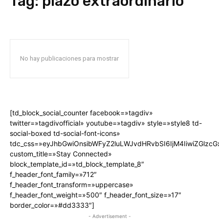
Tag:
plazo extraordinario
No hay publicaciones para mostrar
[td_block_social_counter facebook=»tagdiv»
twitter=»tagdivofficial» youtube=»tagdiv» style=»style8 td-
social-boxed td-social-font-icons»
tdc_css=»eyJhbGwiOnsibWFyZ2luLWJvdHRvbSI6IjM4IiwiZGlz
custom_title=»Stay Connected»
block_template_id=»td_block_template_8″
f_header_font_family=»712″
f_header_font_transform=»uppercase»
f_header_font_weight=»500″ f_header_font_size=»17″
border_color=»#dd3333″]
- Advertisement -