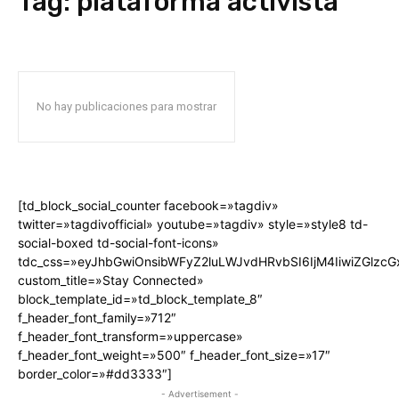
Tag:
plataforma activista
No hay publicaciones para mostrar
[td_block_social_counter facebook=»tagdiv»
twitter=»tagdivofficial» youtube=»tagdiv» style=»style8 td-
social-boxed td-social-font-icons»
tdc_css=»eyJhbGwiOnsibWFyZ2luLWJvdHRvbSI6IjM4IiwiZGlz
custom_title=»Stay Connected»
block_template_id=»td_block_template_8″
f_header_font_family=»712″
f_header_font_transform=»uppercase»
f_header_font_weight=»500″ f_header_font_size=»17″
border_color=»#dd3333″]
- Advertisement -