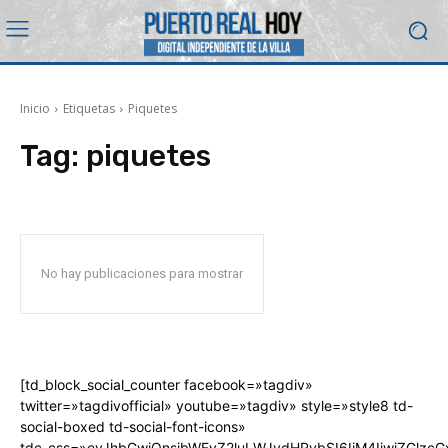
Inicio
Etiquetas
Piquetes
Tag:
piquetes
No hay publicaciones para mostrar
[td_block_social_counter facebook=»tagdiv»
twitter=»tagdivofficial» youtube=»tagdiv» style=»style8 td-
social-boxed td-social-font-icons»
tdc_css=»eyJhbGwiOnsibWFyZ2luLWJvdHRvbSI6IjM4IiwiZGlz