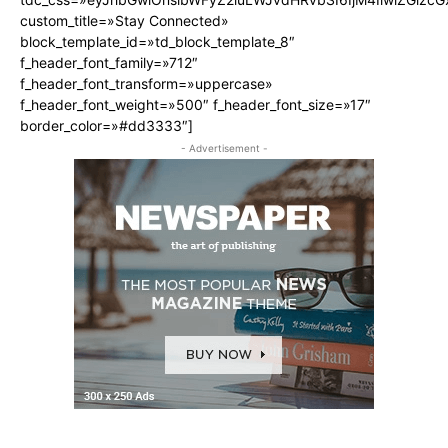
custom_title=»Stay Connected»
block_template_id=»td_block_template_8″
f_header_font_family=»712″
f_header_font_transform=»uppercase»
f_header_font_weight=»500″ f_header_font_size=»17″
border_color=»#dd3333″]
- Advertisement -