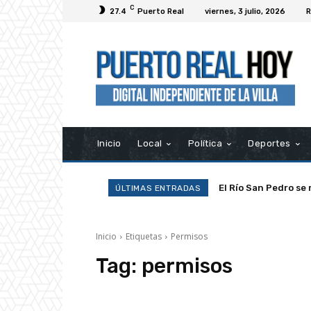
C
27.4
Puerto Real
viernes, 3 julio, 2026
R
Inicio
Local
Política
Deportes
El Río San Pedro se 
ÚLTIMAS ENTRADAS
Inicio
Etiquetas
Permisos
Tag:
permisos