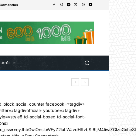
 Comercios
nterés
d_block_social_counter facebook=»tagdiv»
itter=»tagdivofficial» youtube=»tagdiv»
yle=»style8 td-social-boxed td-social-font-
ons»
dc_css=»eyJhbGwiOnsibWFyZ2luLWJvdHRvbSI6IjM4IiwiZGlzcGxhe
ustom_title=»Stay Connected»