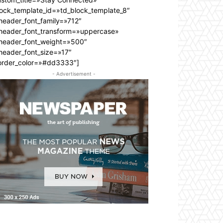
lock_template_id=»td_block_template_8″
header_font_family=»712″
_header_font_transform=»uppercase»
_header_font_weight=»500″
header_font_size=»17″
order_color=»#dd3333″]
- Advertisement -