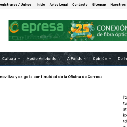
egistrarse / Unirse
Inicio
Aviso Legal
Contacto
Sitemap
Nuestros
Cultura
Medio Ambiente
A Fondo
Opinión
De I
moviliza y exige la continuidad de la Oficina de Correos
[t
tw
st
ic
t
c