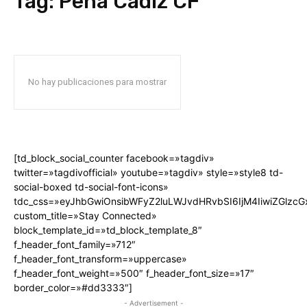
Tag:
Peña Cádiz CF
No hay publicaciones para mostrar
[td_block_social_counter facebook=»tagdiv»
twitter=»tagdivofficial» youtube=»tagdiv» style=»style8 td-
social-boxed td-social-font-icons»
tdc_css=»eyJhbGwiOnsibWFyZ2luLWJvdHRvbSI6IjM4IiwiZGlz
custom_title=»Stay Connected»
block_template_id=»td_block_template_8″
f_header_font_family=»712″
f_header_font_transform=»uppercase»
f_header_font_weight=»500″ f_header_font_size=»17″
border_color=»#dd3333″]
- Advertisement -