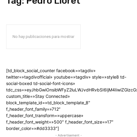
Tag:
Pedro Lloret
No hay publicaciones para mostrar
[td_block_social_counter facebook=»tagdiv»
twitter=»tagdivofficial» youtube=»tagdiv» style=»style8 td-
social-boxed td-social-font-icons»
tdc_css=»eyJhbGwiOnsibWFyZ2luLWJvdHRvbSI6IjM4IiwiZGlz
custom_title=»Stay Connected»
block_template_id=»td_block_template_8″
f_header_font_family=»712″
f_header_font_transform=»uppercase»
f_header_font_weight=»500″ f_header_font_size=»17″
border_color=»#dd3333″]
- Advertisement -