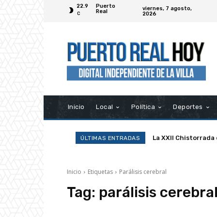
22.9
Puerto
viernes, 7 agosto,
Real
2026
C
Inicio
Local
Política
Deportes
La XXII Chistorrada
ÚLTIMAS ENTRADAS
Inicio
Etiquetas
Parálisis cerebral
Tag:
parálisis cerebra