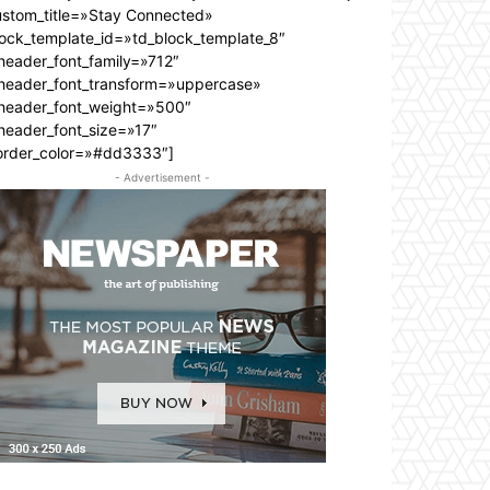
ustom_title=»Stay Connected»
lock_template_id=»td_block_template_8″
header_font_family=»712″
_header_font_transform=»uppercase»
_header_font_weight=»500″
header_font_size=»17″
order_color=»#dd3333″]
- Advertisement -