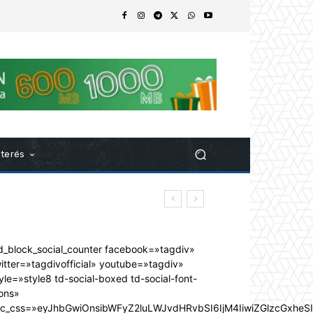
nterés
d_block_social_counter facebook=»tagdiv»
itter=»tagdivofficial» youtube=»tagdiv»
yle=»style8 td-social-boxed td-social-font-
ons»
dc_css=»eyJhbGwiOnsibWFyZ2luLWJvdHRvbSI6IjM4IiwiZGlzcGxhe