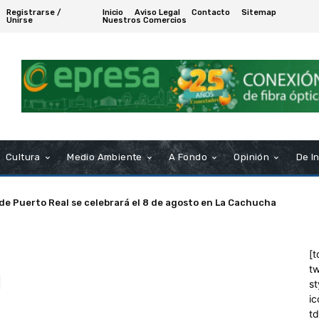
Registrarse /
Inicio
Aviso Legal
Contacto
Sitemap
Unirse
Nuestros Comercios
Cultura
Medio Ambiente
A Fondo
Opinión
De I
 de Puerto Real se celebrará el 8 de agosto en La Cachucha
[t
tw
l
st
ic
t