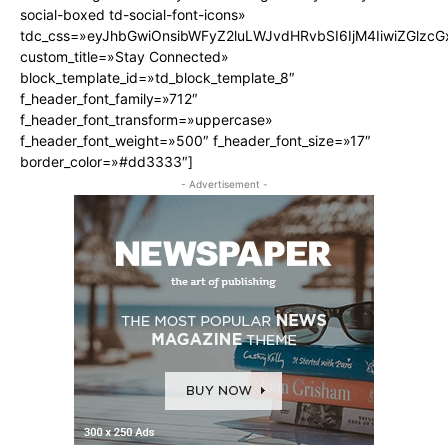
social-boxed td-social-font-icons»
tdc_css=»eyJhbGwiOnsibWFyZ2luLWJvdHRvbSI6IjM4IiwiZGlz
custom_title=»Stay Connected»
block_template_id=»td_block_template_8″
f_header_font_family=»712″
f_header_font_transform=»uppercase»
f_header_font_weight=»500″ f_header_font_size=»17″
border_color=»#dd3333″]
- Advertisement -