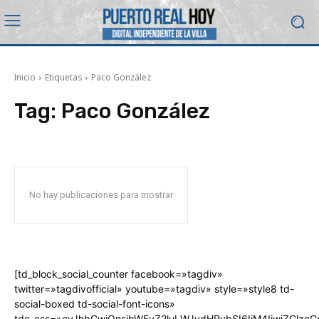
Inicio
Etiquetas
Paco González
Tag:
Paco González
No hay publicaciones para mostrar
[td_block_social_counter facebook=»tagdiv»
twitter=»tagdivofficial» youtube=»tagdiv» style=»style8 td-
social-boxed td-social-font-icons»
tdc_css=»eyJhbGwiOnsibWFyZ2luLWJvdHRvbSI6IjM4IiwiZGlz