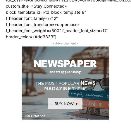
custom_title=»Stay Connected»
block_template_id=»td_block_template_8″
f_header_font_family=»712″
f_header_font_transform=»uppercase»
f_header_font_weight=»500″ f_header_font_size=»17″
border_color=»#dd3333″]
- Advertisement -