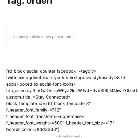
Tag:
orden
No hay publicaciones para mostrar
[td_block_social_counter facebook=»tagdiv»
twitter=»tagdivofficial» youtube=»tagdiv» style=»style8 td-
social-boxed td-social-font-icons»
tdc_css=»eyJhbGwiOnsibWFyZ2luLWJvdHRvbSI6IjM4IiwiZGlz
custom_title=»Stay Connected»
block_template_id=»td_block_template_8″
f_header_font_family=»712″
f_header_font_transform=»uppercase»
f_header_font_weight=»500″ f_header_font_size=»17″
border_color=»#dd3333″]
- Advertisement -