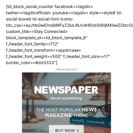
[td_block_social_counter facebook=»tagdiv»
twitter=»tagdivofficial» youtube=»tagdiv» style=»style8 td-
social-boxed td-social-font-icons»
tdc_css=»eyJhbGwiOnsibWFyZ2luLWJvdHRvbSI6IjM4IiwiZGlz
custom_title=»Stay Connected»
block_template_id=»td_block_template_8″
f_header_font_family=»712″
f_header_font_transform=»uppercase»
f_header_font_weight=»500″ f_header_font_size=»17″
border_color=»#dd3333″]
- Advertisement -