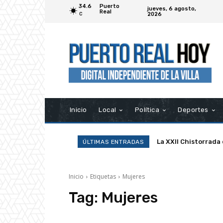
34.6
Puerto
jueves, 6 agosto,
Real
2026
C
Inicio
Local
Política
Deportes
La XXII Chistorrada
ÚLTIMAS ENTRADAS
Inicio
Etiquetas
Mujeres
Tag:
Mujeres