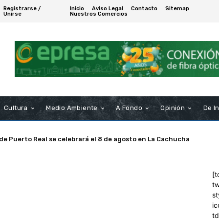
Registrarse /
Inicio
Aviso Legal
Contacto
Sitemap
Unirse
Nuestros Comercios
Cultura
Medio Ambiente
A Fondo
Opinión
De I
 de Puerto Real se celebrará el 8 de agosto en La Cachucha
[t
tw
st
ic
t