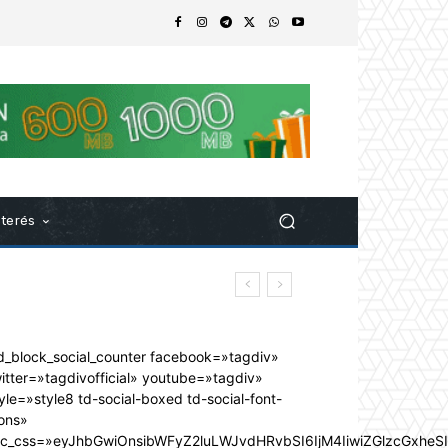
nterés
d_block_social_counter facebook=»tagdiv»
itter=»tagdivofficial» youtube=»tagdiv»
yle=»style8 td-social-boxed td-social-font-
ons»
dc_css=»eyJhbGwiOnsibWFyZ2luLWJvdHRvbSI6IjM4IiwiZGlzcGxhe