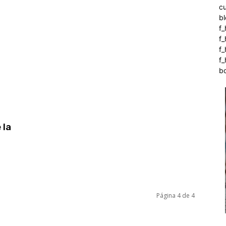
c
b
f_
f
f
f_
b
 la
Página 4 de 4