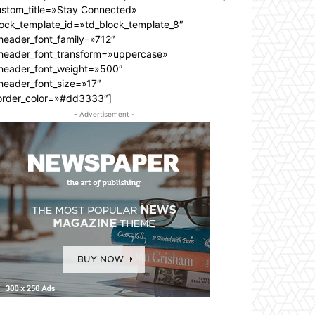
ustom_title=»Stay Connected»
lock_template_id=»td_block_template_8″
header_font_family=»712″
_header_font_transform=»uppercase»
_header_font_weight=»500″
header_font_size=»17″
order_color=»#dd3333″]
- Advertisement -