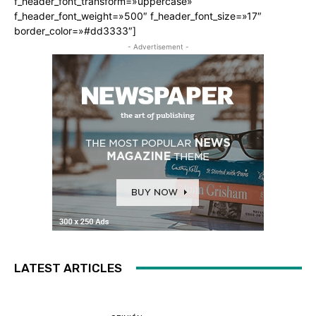
f_header_font_transform=»uppercase»
f_header_font_weight=»500″ f_header_font_size=»17″
border_color=»#dd3333″]
- Advertisement -
LATEST ARTICLES