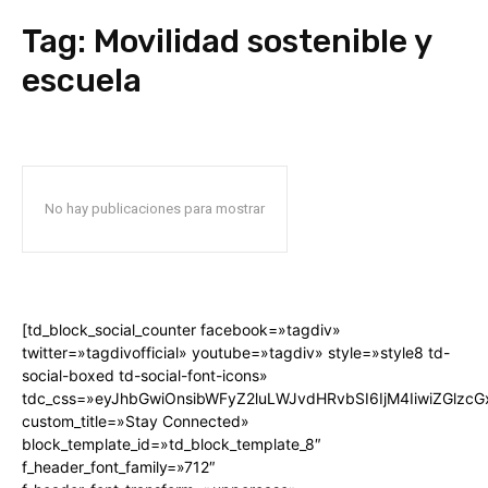
Tag:
Movilidad sostenible y
escuela
No hay publicaciones para mostrar
[td_block_social_counter facebook=»tagdiv»
twitter=»tagdivofficial» youtube=»tagdiv» style=»style8 td-
social-boxed td-social-font-icons»
tdc_css=»eyJhbGwiOnsibWFyZ2luLWJvdHRvbSI6IjM4IiwiZGlz
custom_title=»Stay Connected»
block_template_id=»td_block_template_8″
f_header_font_family=»712″